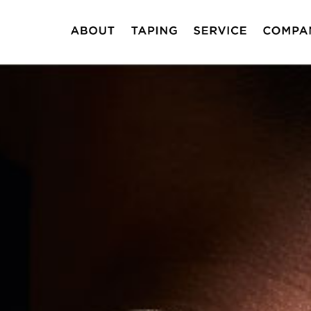
テーピング製品
テーピングセミナー
JAPAN QUALITY
PLEADY LAB
代表メッセー
会社情報
ブランディン