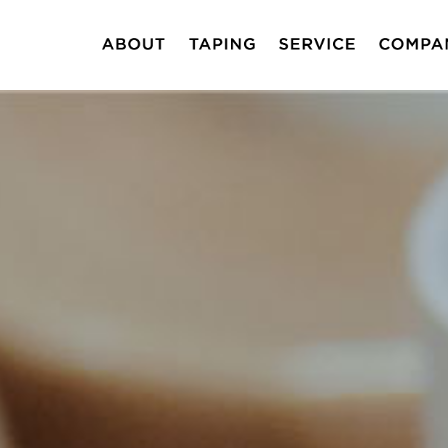
テーピング製品
テーピングセミナー
JAPAN QUALITY
PLEADY LAB
代表メッセー
会社情報
ブランディン